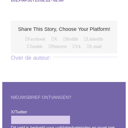
Share This Story, Choose Your Platform!
Facebook
X
Reddit
LinkedIn
Tumblr
Pinterest
Vk
E-mail
Over de auteur:
NIEUWSBRIEF ONTVANGEN?
X/Twitter
Dit veld is bedoeld voor validatiedoeleinden en moet niet