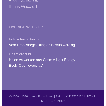
06 – 21 580 980
info@sattva.nl
OVERIGE WEBSITES
Fullcircle-instituut.nl
Voor Procesbegeleiding en Bewustwording
Cosmiclight.nl
Helen en werken met Cosmic Light Energy
Boek ‘Over levens …’
© 2000 -
2026 | Janet Reuvekamp | Sattva | KvK 27192548 | BTW-id
NL001527109B22