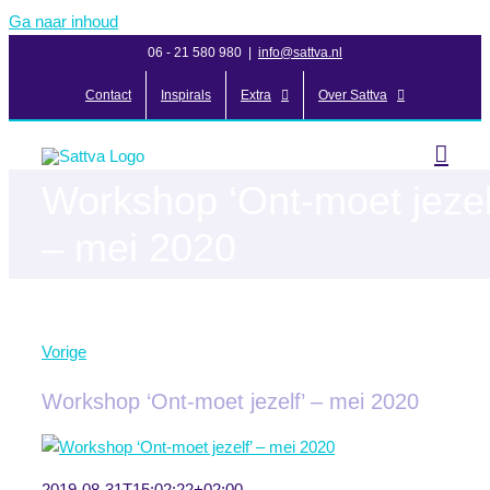
Ga naar inhoud
06 - 21 580 980
|
info@sattva.nl
Contact
Inspirals
Extra
Over Sattva
Workshop ‘Ont-moet jezel
– mei 2020
Vorige
Workshop ‘Ont-moet jezelf’ – mei 2020
2019-08-31T15:02:22+02:00