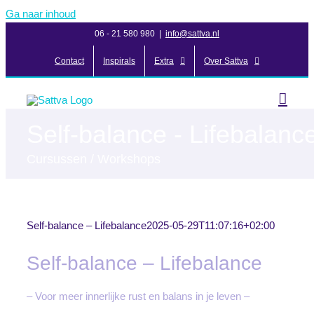
Ga naar inhoud
06 - 21 580 980
|
info@sattva.nl
Contact
Inspirals
Extra
Over Sattva
Self-balance - Lifebalanc
Cursussen / Workshops
Self-balance – Lifebalance
2025-05-29T11:07:16+02:00
Self-balance – Lifebalance
– Voor meer innerlijke rust en balans in je leven –