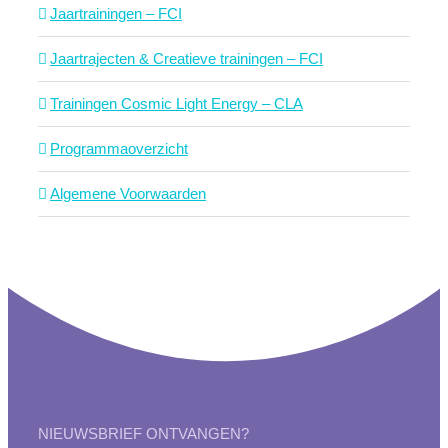
Jaartrainingen – FCI
Jaartrajecten & Creatieve trainingen – FCI
Trainingen Cosmic Light Energy – CLA
Programmaoverzicht
Algemene Voorwaarden
NIEUWSBRIEF ONTVANGEN?