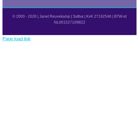
© 2000 -
2026 | Janet Reuvekamp | Sattva | KvK 27192548 | BTW-id
NL001527109B22
Page load link