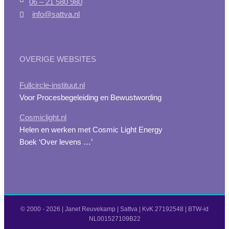
06 – 21 580 980
info@sattva.nl
OVERIGE WEBSITES
Fullcircle-instituut.nl
Voor Procesbegeleiding en Bewustwording
Cosmiclight.nl
Helen en werken met Cosmic Light Energy
Boek ‘Over levens …’
© 2000 -
2026 | Janet Reuvekamp | Sattva | KvK 27192548 | BTW-id
NL001527109B22