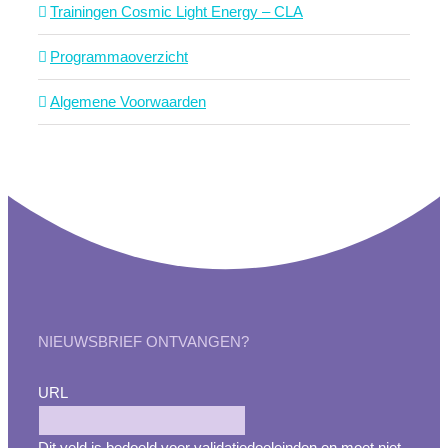
Trainingen Cosmic Light Energy – CLA
Programmaoverzicht
Algemene Voorwaarden
NIEUWSBRIEF ONTVANGEN?
URL
Dit veld is bedoeld voor validatiedoeleinden en moet niet