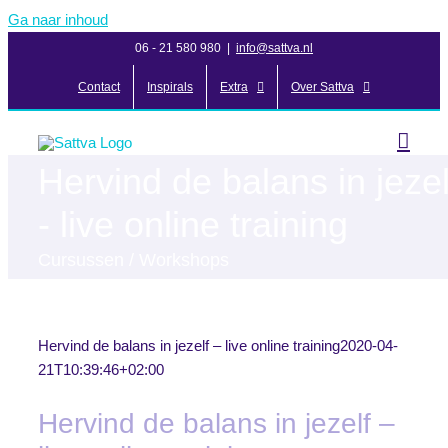
Ga naar inhoud
06 - 21 580 980
|
info@sattva.nl
Contact
Inspirals
Extra
Over Sattva
Hervind de balans in jezel
- live online training
Cursussen / Workshops
Hervind de balans in jezelf – live online training
2020-04-
21T10:39:46+02:00
Hervind de balans in jezelf –