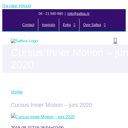
Ga naar inhoud
06 - 21 580 980
|
info@sattva.nl
Contact
Inspirals
Extra
Over Sattva
Cursus Inner Motion – jun
2020
Vorige
Cursus Inner Motion – juni 2020
2019-08-31T15:26:04+02:00