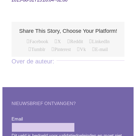
Share This Story, Choose Your Platform!
Facebook
X
Reddit
LinkedIn
Tumblr
Pinterest
Vk
E-mail
Over de auteur:
NIEUWSBRIEF ONTVANGEN?
Email
Dit veld is bedoeld voor validatiedoeleinden en moet niet