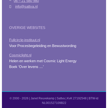
06 – 21 580 980
info@sattva.nl
OVERIGE WEBSITES
Fullcircle-instituut.nl
Voor Procesbegeleiding en Bewustwording
Cosmiclight.nl
Helen en werken met Cosmic Light Energy
Boek ‘Over levens …’
© 2000 -
2026 | Janet Reuvekamp | Sattva | KvK 27192548 | BTW-id
NL001527109B22